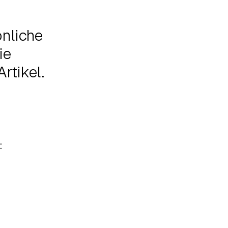
önliche
ie
rtikel.
: