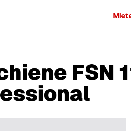
Miet
hiene FSN 1
essional