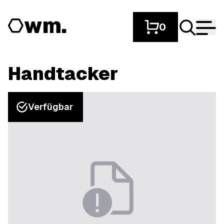
wm.
0
Handtacker
Verfügbar