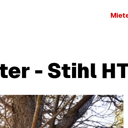
Miet
er - Stihl H