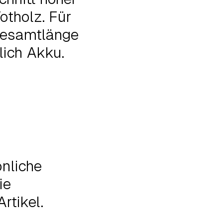
otholz. Für
 Gesamtlänge
lich Akku.
önliche
ie
rtikel.