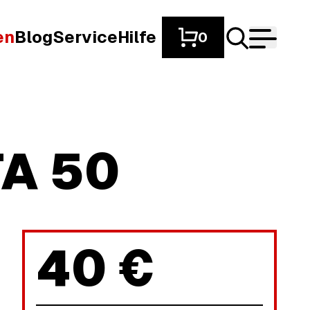
en
Blog
Service
Hilfe
0
TA 50
40 €