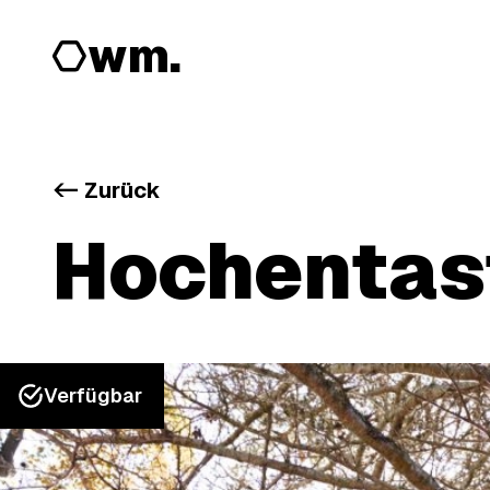
wm.
<-
Zurück
Hochentast
Verfügbar